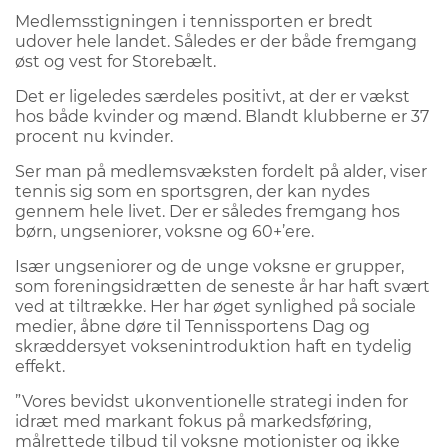
Medlemsstigningen i tennissporten er bredt
udover hele landet. Således er der både fremgang
øst og vest for Storebælt.
Det er ligeledes særdeles positivt, at der er vækst
hos både kvinder og mænd. Blandt klubberne er 37
procent nu kvinder.
Ser man på medlemsvæksten fordelt på alder, viser
tennis sig som en sportsgren, der kan nydes
gennem hele livet. Der er således fremgang hos
børn, ungseniorer, voksne og 60+’ere.
Især ungseniorer og de unge voksne er grupper,
som foreningsidrætten de seneste år har haft svært
ved at tiltrække. Her har øget synlighed på sociale
medier, åbne døre til Tennissportens Dag og
skræddersyet voksenintroduktion haft en tydelig
effekt.
”Vores bevidst ukonventionelle strategi inden for
idræt med markant fokus på markedsføring,
målrettede tilbud til voksne motionister og ikke