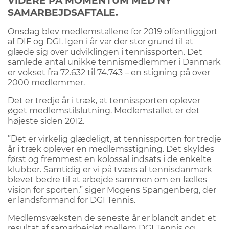
VIDERE PÅ MOMENTUM MED NY
SAMARBEJDSAFTALE.
Onsdag blev medlemstallene for 2019 offentliggjort
af DIF og DGI. Igen i år var der stor grund til at
glæde sig over udviklingen i tennissporten. Det
samlede antal unikke tennismedlemmer i Danmark
er vokset fra 72.632 til 74.743 – en stigning på over
2000 medlemmer.
Det er tredje år i træk, at tennissporten oplever
øget medlemstilslutning. Medlemstallet er det
højeste siden 2012.
”Det er virkelig glædeligt, at tennissporten for tredje
år i træk oplever en medlemsstigning. Det skyldes
først og fremmest en kolossal indsats i de enkelte
klubber. Samtidig er vi på tværs af tennisdanmark
blevet bedre til at arbejde sammen om en fælles
vision for sporten,” siger Mogens Spangenberg, der
er landsformand for DGI Tennis.
Medlemsvæksten de seneste år er blandt andet et
resultat af samarbejdet mellem DGI Tennis og